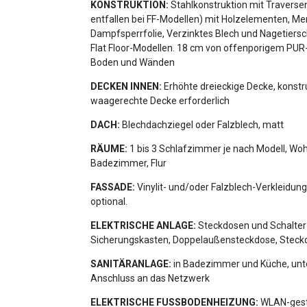
KONSTRUKTION:
Stahlkonstruktion mit Traverse
entfallen bei FF-Modellen) mit Holzelementen, M
Dampfsperrfolie, Verzinktes Blech und Nagetiers
Flat Floor-Modellen. 18 cm von offenporigem P
Boden und Wänden
DECKEN INNEN:
Erhöhte dreieckige Decke, konstru
waagerechte Decke erforderlich
DACH:
Blechdachziegel oder Falzblech, matt
RÄUME:
1 bis 3 Schlafzimmer je nach Modell, W
Badezimmer, Flur
FASSADE:
Vinylit- und/oder Falzblech-Verkleidun
optional.
ELEKTRISCHE ANLAGE:
Steckdosen und Schalter
Sicherungskasten, Doppelaußensteckdose, Steckd
SANITÄRANLAGE:
in Badezimmer und Küche, un
Anschluss an das Netzwerk
ELEKTRISCHE FUSSBODENHEIZUNG:
WLAN-gest