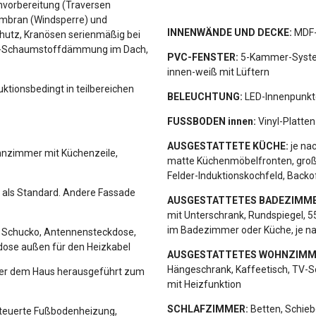
nvorbereitung (Traversen
embran (Windsperre) und
INNENWÄNDE UND DECKE:
MDF-
chutz, Kranösen serienmäßig bei
UR-Schaumstoffdämmung im Dach,
PVC-FENSTER:
5-Kammer-System,
innen-weiß mit Lüftern
ktionsbedingt in teilbereichen
BELEUCHTUNG:
LED-Innenpunkt
FUSSBODEN innen:
Vinyl-Platte
AUSGESTATTETE KÜCHE:
je na
ohnzimmer mit Küchenzeile,
matte Küchenmöbelfronten, große
Felder-Induktionskochfeld, Backo
g als Standard. Andere Fassade
AUSGESTATTETES BADEZIMME
mit Unterschrank, Rundspiegel, 5
im Badezimmer oder Küche, je na
 Schucko, Antennensteckdose,
ose außen für den Heizkabel
AUSGESTATTETES WOHNZIMM
Hängeschrank, Kaffeetisch, TV-S
ter dem Haus herausgeführt zum
mit Heizfunktion
SCHLAFZIMMER:
Betten, Schieb
euerte Fußbodenheizung,