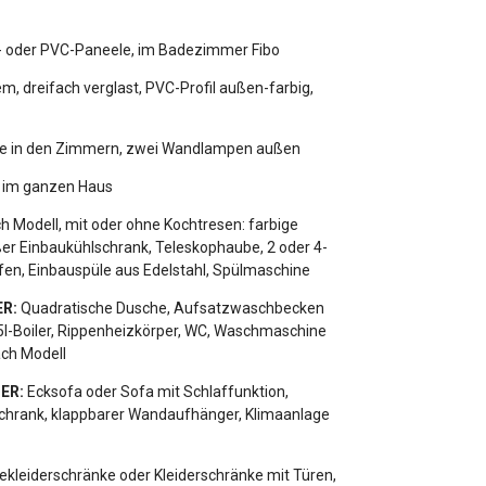
 oder PVC-Paneele, im Badezimmer Fibo
 dreifach verglast, PVC-Profil außen-farbig,
e in den Zimmern, zwei Wandlampen außen
n im ganzen Haus
ch Modell, mit oder ohne Kochtresen: farbige
r Einbaukühlschrank, Teleskophaube, 2 oder 4-
fen, Einbauspüle aus Edelstahl, Spülmaschine
R:
Quadratische Dusche, Aufsatzwaschbecken
5l-Boiler, Rippenheizkörper, WC, Waschmaschine
ch Modell
ER:
Ecksofa oder Sofa mit Schlaffunktion,
chrank, klappbarer Wandaufhänger, Klimaanlage
ekleiderschränke oder Kleiderschränke mit Türen,