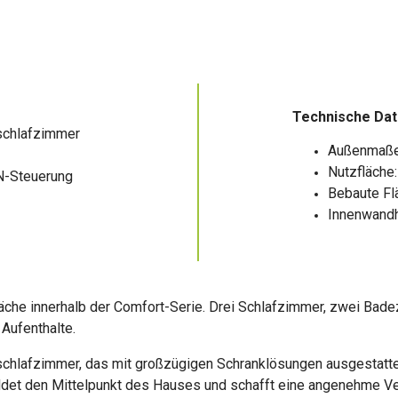
Technische Da
schlafzimmer
Außenmaße:
Nutzfläche
N-Steuerung
Bebaute Fl
Innenwand
läche innerhalb der Comfort-Serie. Drei Schlafzimmer, zwei Ba
 Aufenthalte.
hlafzimmer, das mit großzügigen Schranklösungen ausgestattet 
bildet den Mittelpunkt des Hauses und schafft eine angenehme 