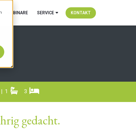
n
WEBINARE
SERVICE
KONTAKT
| 1
3
rig gedacht.