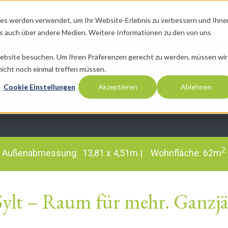
ies werden verwendet, um Ihr Website-Erlebnis zu verbessern und Ihne
OME
NESTIO MODULHÄUSER
MUSTERHÄUSER
FAQ
als auch über andere Medien. Weitere Informationen zu den von uns
Website besuchen. Um Ihren Präferenzen gerecht zu werden, müssen wir
nicht noch einmal treffen müssen.
Modulhaus Sylt
Cookie Einstellungen
Akzeptieren
Ablehnen
2
| Außenabmessung: 13,81 x 4,51m
| Wohnfläche: 62m
ylt – Raum für mehr. Ganzjäh